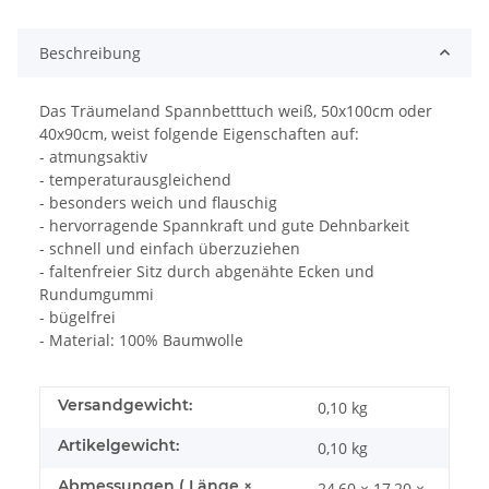
Beschreibung
Das Träumeland Spannbetttuch weiß, 50x100cm oder
40x90cm, weist folgende Eigenschaften auf:
- atmungsaktiv
- temperaturausgleichend
- besonders weich und flauschig
- hervorragende Spannkraft und gute Dehnbarkeit
- schnell und einfach überzuziehen
- faltenfreier Sitz durch abgenähte Ecken und
Rundumgummi
- bügelfrei
- Material: 100% Baumwolle
Versandgewicht:
0,10 kg
Artikelgewicht:
0,10
kg
Abmessungen ( Länge ×
24,60 × 17,20 ×