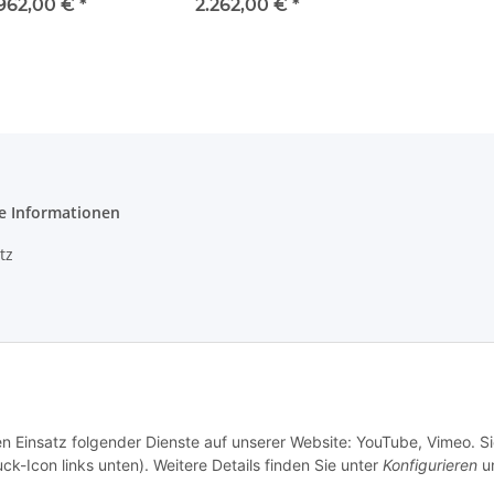
.962,00 €
*
2.262,00 €
*
e Informationen
tz
m
recht
en Einsatz folgender Dienste auf unserer Website: YouTube, Vimeo. S
ck-Icon links unten). Weitere Details finden Sie unter
Konfigurieren
un