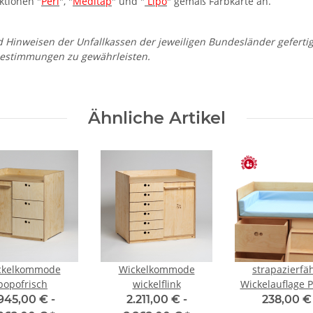
ktionen "
Peri
", "
Meditap
" und "
Lipo
" gemäß Farbkarte an.
weisen der Unfallkassen der jeweiligen Bundesländer gefertigt. D
n Bestimmungen zu gewährleisten.
Ähnliche Artikel
ckelkommode
Wickelkommode
strapazierfä
popofrisch
wickelflink
Wickelauflage P
Sonderanfert
.945,00 € -
2.211,00 € -
238,00 