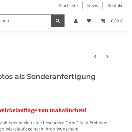
Startseite
News
Kontakt
nd Lernen
Stühle & Tische
Wickelkommoden
0,00 €
Zu
tos als Sonderanfertigung
 Wickelauflage von mahalinchen!
Maß oder wollen eine besondere Farbe? Kein Problem:
ende Wickelauflage nach Ihren Wünschen!