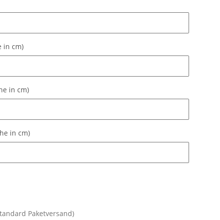
e in cm)
 in cm)
he in cm)
he in cm)
öhe in cm)
he in cm)
Standard Paketversand)