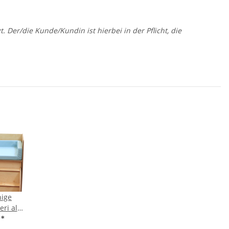
er/die Kunde/Kundin ist hierbei in der Pflicht, die
hige
eri als
igung
€
*